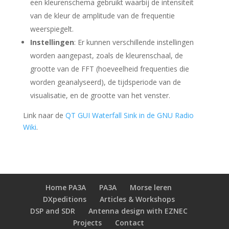
een kleurenschema gebruikt waarbij de intensiteit
van de kleur de amplitude van de frequentie
weerspiegelt.
Instellingen
: Er kunnen verschillende instellingen
worden aangepast, zoals de kleurenschaal, de
grootte van de FFT (hoeveelheid frequenties die
worden geanalyseerd), de tijdsperiode van de
visualisatie, en de grootte van het venster.
Link naar de
QT GUI Waterfall Sink in de GNU Radio
Wiki
.
Home PA3A
PA3A
Morse leren
DXpeditions
Articles & Workshops
DSP and SDR
Antenna design with EZNEC
Projects
Contact