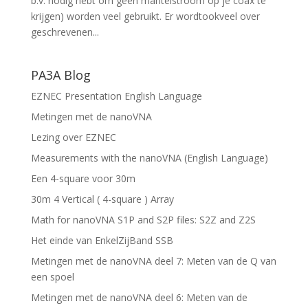
b.v. nodig hebt om geen mantelstroom op je coax te
krijgen) worden veel gebruikt. Er wordtookveel over
geschrevenen...
PA3A Blog
EZNEC Presentation English Language
Metingen met de nanoVNA
Lezing over EZNEC
Measurements with the nanoVNA (English Language)
Een 4-square voor 30m
30m 4 Vertical ( 4-square ) Array
Math for nanoVNA S1P and S2P files: S2Z and Z2S
Het einde van EnkelZijBand SSB
Metingen met de nanoVNA deel 7: Meten van de Q van
een spoel
Metingen met de nanoVNA deel 6: Meten van de